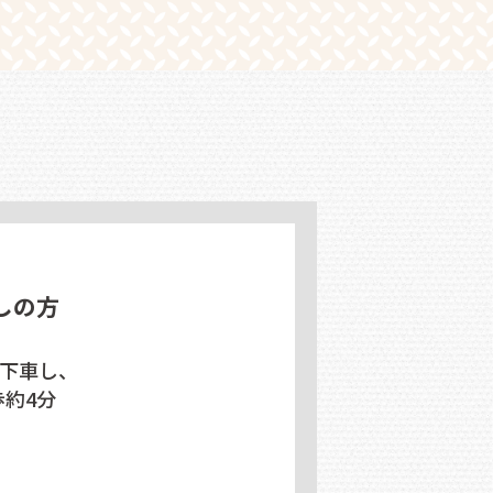
しの方
で下車し、
歩約4分