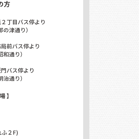
の方
浜２丁目バス停より
那の津通り）
務局前バス停より
昭和通り）
坂門バス停より
明治通り）
場 】
ふ２F)