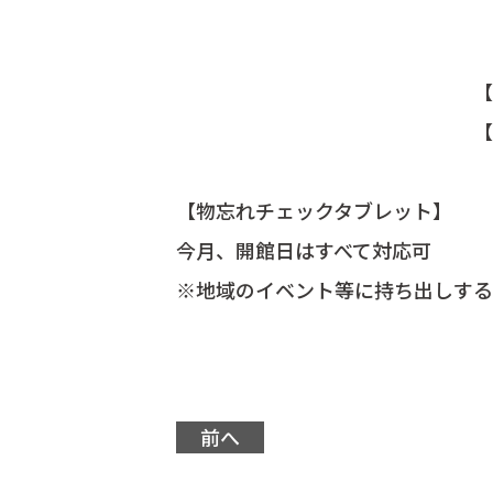
・物忘れが気に
・認知症の方を介護
【参加費】
【申込】予約制 セ
【物忘れチェックタブレット】
今月、開館日はすべて対応可
※地域のイベント等に持ち出しする
前へ